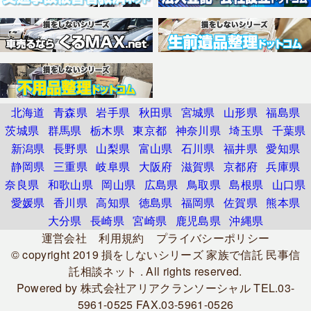
北海道
青森県
岩手県
秋田県
宮城県
山形県
福島県
茨城県
群馬県
栃木県
東京都
神奈川県
埼玉県
千葉県
新潟県
長野県
山梨県
富山県
石川県
福井県
愛知県
静岡県
三重県
岐阜県
大阪府
滋賀県
京都府
兵庫県
奈良県
和歌山県
岡山県
広島県
鳥取県
島根県
山口県
愛媛県
香川県
高知県
徳島県
福岡県
佐賀県
熊本県
大分県
長崎県
宮崎県
鹿児島県
沖縄県
運営会社
利用規約
プライバシーポリシー
© copyright 2019
損をしないシリーズ 家族で信託 民事信
託相談ネット
. All rights reserved.
Powered by
株式会社アリアクランソーシャル
TEL.03-
5961-0525 FAX.03-5961-0526