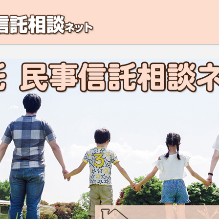
解決！こんなひとは民事信託がおすすめ。将来、認知症になるのが不安、親の認知