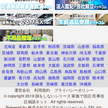
北海道
青森県
岩手県
秋田県
宮城県
山形県
福島県
茨城県
群馬県
栃木県
東京都
神奈川県
埼玉県
千葉県
新潟県
長野県
山梨県
富山県
石川県
福井県
愛知県
静岡県
三重県
岐阜県
大阪府
滋賀県
京都府
兵庫県
奈良県
和歌山県
岡山県
広島県
鳥取県
島根県
山口県
愛媛県
香川県
高知県
徳島県
福岡県
佐賀県
熊本県
大分県
長崎県
宮崎県
鹿児島県
沖縄県
運営会社
利用規約
プライバシーポリシー
© copyright 2019
損をしないシリーズ 家族で信託 民事信
託相談ネット
. All rights reserved.
Powered by
株式会社アリアクランソーシャル
TEL.03-