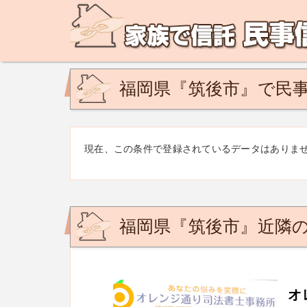
民事信託の相談なら、家族で信託 民事信託相談ネットで
ど。あなたの悩みを地域の専門家が解決致します！
福岡県『筑後市』で民事
現在、この条件で登録されているデータはありま
福岡県『筑後市』近隣
オ