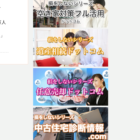
西
万人
）」