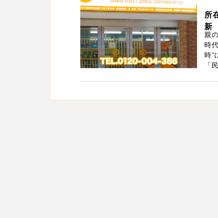
所
新
親の
時
時
「民