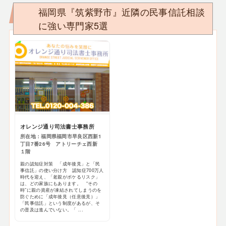
福岡県『筑紫野市』近隣の民事信託相談
に強い専門家5選
オレンジ通り司法書士事務所
所在地：福岡県福岡市早良区西新1
丁目7番26号 アトリーチェ西新
１階
親の認知症対策 「成年後見」と「民
事信託」の使い分け方 認知症700万人
時代を迎え、「老親がボケるリスク」
は、どの家族にもあります。 “その
時”に親の資産が凍結されてしまうのを
防ぐために「成年後見（任意後見）」
「民事信託」という制度があるが、そ
の普及は進んでいない。「 ...