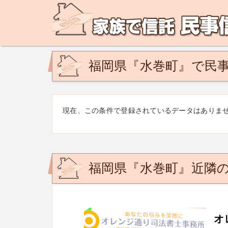
民事信託の相談なら、家族で信託 民事信託相談ネットで
ど。あなたの悩みを地域の専門家が解決致します！
福岡県『水巻町』で民事
現在、この条件で登録されているデータはありま
福岡県『水巻町』近隣
オ