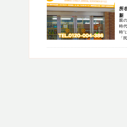
所
新
親の
時
時
「民