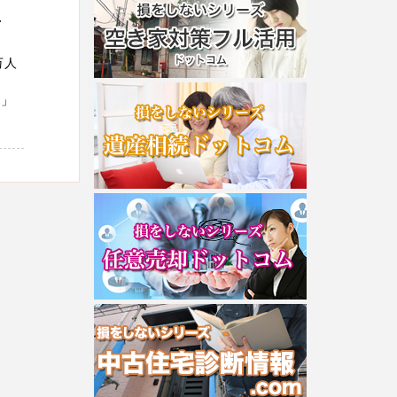
西
万人
）」