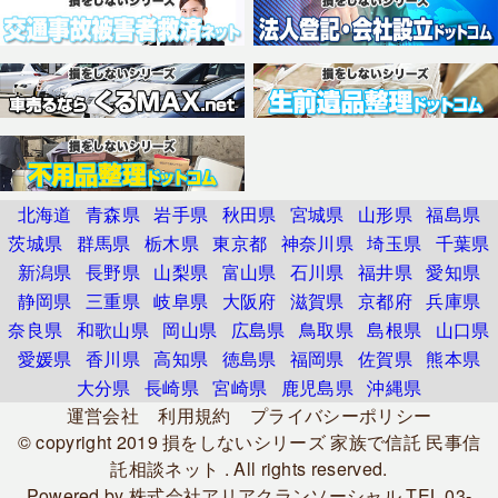
北海道
青森県
岩手県
秋田県
宮城県
山形県
福島県
茨城県
群馬県
栃木県
東京都
神奈川県
埼玉県
千葉県
新潟県
長野県
山梨県
富山県
石川県
福井県
愛知県
静岡県
三重県
岐阜県
大阪府
滋賀県
京都府
兵庫県
奈良県
和歌山県
岡山県
広島県
鳥取県
島根県
山口県
愛媛県
香川県
高知県
徳島県
福岡県
佐賀県
熊本県
大分県
長崎県
宮崎県
鹿児島県
沖縄県
運営会社
利用規約
プライバシーポリシー
© copyright 2019
損をしないシリーズ 家族で信託 民事信
託相談ネット
. All rights reserved.
Powered by
株式会社アリアクランソーシャル
TEL.03-