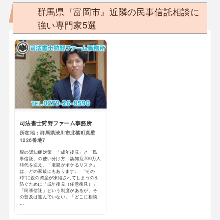
群馬県『富岡市』近隣の民事信託相談に
強い専門家5選
司法書士狩野ファーム事務所
所在地：群馬県渋川市北橘町真壁
1226番地7
親の認知症対策 「成年後見」と「民
事信託」の使い分け方 認知症700万人
時代を迎え、「老親がボケるリスク」
は、どの家族にもあります。 “その
時”に親の資産が凍結されてしまうのを
防ぐために「成年後見（任意後見）」
「民事信託」という制度があるが、そ
の普及は進んでいない。「どこに相談
...