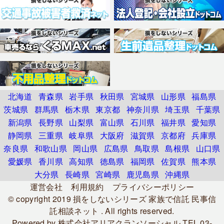
北海道
青森県
岩手県
秋田県
宮城県
山形県
福島県
茨城県
群馬県
栃木県
東京都
神奈川県
埼玉県
千葉県
新潟県
長野県
山梨県
富山県
石川県
福井県
愛知県
静岡県
三重県
岐阜県
大阪府
滋賀県
京都府
兵庫県
奈良県
和歌山県
岡山県
広島県
鳥取県
島根県
山口県
愛媛県
香川県
高知県
徳島県
福岡県
佐賀県
熊本県
大分県
長崎県
宮崎県
鹿児島県
沖縄県
運営会社
利用規約
プライバシーポリシー
© copyright 2019
損をしないシリーズ 家族で信託 民事信
託相談ネット
. All rights reserved.
Powered by
株式会社アリアクランソーシャル
TEL.03-