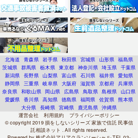
北海道
青森県
岩手県
秋田県
宮城県
山形県
福島県
茨城県
群馬県
栃木県
東京都
神奈川県
埼玉県
千葉県
新潟県
長野県
山梨県
富山県
石川県
福井県
愛知県
静岡県
三重県
岐阜県
大阪府
滋賀県
京都府
兵庫県
奈良県
和歌山県
岡山県
広島県
鳥取県
島根県
山口県
愛媛県
香川県
高知県
徳島県
福岡県
佐賀県
熊本県
大分県
長崎県
宮崎県
鹿児島県
沖縄県
運営会社
利用規約
プライバシーポリシー
© copyright 2019
損をしないシリーズ 家族で信託 民事信
託相談ネット
. All rights reserved.
Powered by
株式会社アリアクランソーシャル
TEL.03-