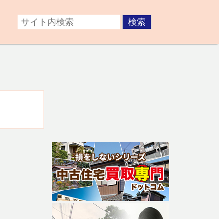
症後が心配な方。障がいのある子どもの将来が不安な方な