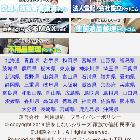
北海道
青森県
岩手県
秋田県
宮城県
山形県
福島県
茨城県
群馬県
栃木県
東京都
神奈川県
埼玉県
千葉県
新潟県
長野県
山梨県
富山県
石川県
福井県
愛知県
静岡県
三重県
岐阜県
大阪府
滋賀県
京都府
兵庫県
奈良県
和歌山県
岡山県
広島県
鳥取県
島根県
山口県
愛媛県
香川県
高知県
徳島県
福岡県
佐賀県
熊本県
大分県
長崎県
宮崎県
鹿児島県
沖縄県
運営会社
利用規約
プライバシーポリシー
© copyright 2019
損をしないシリーズ 家族で信託 民事信
託相談ネット
. All rights reserved.
Powered by
株式会社アリアクランソーシャル
TEL.03-