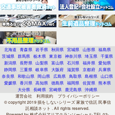
北海道
青森県
岩手県
秋田県
宮城県
山形県
福島県
茨城県
群馬県
栃木県
東京都
神奈川県
埼玉県
千葉県
新潟県
長野県
山梨県
富山県
石川県
福井県
愛知県
静岡県
三重県
岐阜県
大阪府
滋賀県
京都府
兵庫県
奈良県
和歌山県
岡山県
広島県
鳥取県
島根県
山口県
愛媛県
香川県
高知県
徳島県
福岡県
佐賀県
熊本県
大分県
長崎県
宮崎県
鹿児島県
沖縄県
運営会社
利用規約
プライバシーポリシー
© copyright 2019
損をしないシリーズ 家族で信託 民事信
託相談ネット
. All rights reserved.
Powered by
株式会社アリアクランソーシャル
TEL.03-