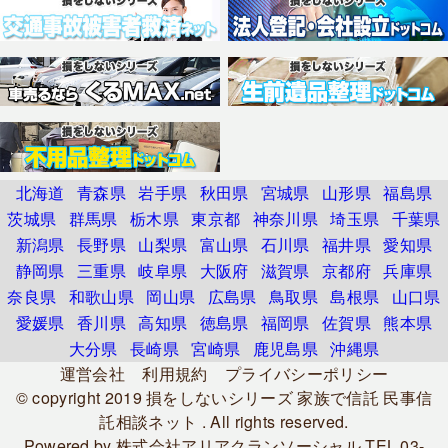
北海道
青森県
岩手県
秋田県
宮城県
山形県
福島県
茨城県
群馬県
栃木県
東京都
神奈川県
埼玉県
千葉県
新潟県
長野県
山梨県
富山県
石川県
福井県
愛知県
静岡県
三重県
岐阜県
大阪府
滋賀県
京都府
兵庫県
奈良県
和歌山県
岡山県
広島県
鳥取県
島根県
山口県
愛媛県
香川県
高知県
徳島県
福岡県
佐賀県
熊本県
大分県
長崎県
宮崎県
鹿児島県
沖縄県
運営会社
利用規約
プライバシーポリシー
© copyright 2019
損をしないシリーズ 家族で信託 民事信
託相談ネット
. All rights reserved.
Powered by
株式会社アリアクランソーシャル
TEL.03-