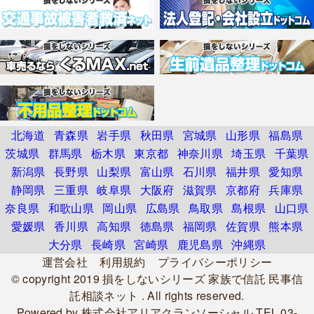
北海道
青森県
岩手県
秋田県
宮城県
山形県
福島県
茨城県
群馬県
栃木県
東京都
神奈川県
埼玉県
千葉県
新潟県
長野県
山梨県
富山県
石川県
福井県
愛知県
静岡県
三重県
岐阜県
大阪府
滋賀県
京都府
兵庫県
奈良県
和歌山県
岡山県
広島県
鳥取県
島根県
山口県
愛媛県
香川県
高知県
徳島県
福岡県
佐賀県
熊本県
大分県
長崎県
宮崎県
鹿児島県
沖縄県
運営会社
利用規約
プライバシーポリシー
© copyright 2019
損をしないシリーズ 家族で信託 民事信
託相談ネット
. All rights reserved.
Powered by
株式会社アリアクランソーシャル
TEL.03-