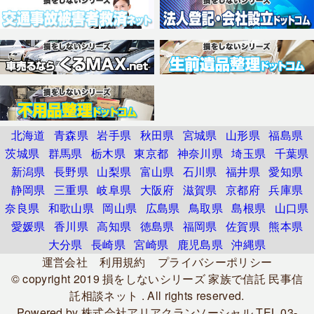
北海道
青森県
岩手県
秋田県
宮城県
山形県
福島県
茨城県
群馬県
栃木県
東京都
神奈川県
埼玉県
千葉県
新潟県
長野県
山梨県
富山県
石川県
福井県
愛知県
静岡県
三重県
岐阜県
大阪府
滋賀県
京都府
兵庫県
奈良県
和歌山県
岡山県
広島県
鳥取県
島根県
山口県
愛媛県
香川県
高知県
徳島県
福岡県
佐賀県
熊本県
大分県
長崎県
宮崎県
鹿児島県
沖縄県
運営会社
利用規約
プライバシーポリシー
© copyright 2019
損をしないシリーズ 家族で信託 民事信
託相談ネット
. All rights reserved.
Powered by
株式会社アリアクランソーシャル
TEL.03-