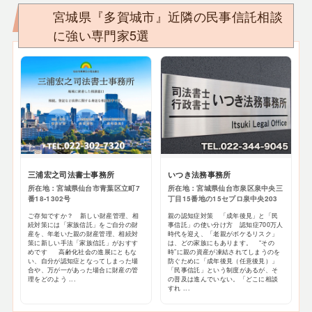
宮城県『多賀城市』近隣の民事信託相談
に強い専門家5選
三浦宏之司法書士事務所
いつき法務事務所
所在地：宮城県仙台市青葉区立町7
所在地：宮城県仙台市泉区泉中央三
番18-1302号
丁目15番地の15セプロ泉中央203
ご存知ですか？ 新しい財産管理、相
親の認知症対策 「成年後見」と「民
続対策には「家族信託」をご自分の財
事信託」の使い分け方 認知症700万人
産を、年老いた親の財産管理、相続対
時代を迎え、「老親がボケるリスク」
策に新しい手法「家族信託」がおすす
は、どの家族にもあります。 “その
めです 高齢化社会の進展にともな
時”に親の資産が凍結されてしまうのを
い、自分が認知症となってしまった場
防ぐために「成年後見（任意後見）」
合や、万が一があった場合に財産の管
「民事信託」という制度があるが、そ
理をどのよう ...
の普及は進んでいない。「どこに相談
すれ ...