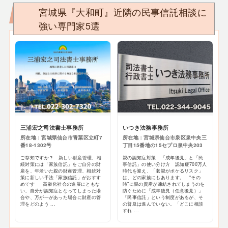
宮城県『大和町』近隣の民事信託相談に
強い専門家5選
三浦宏之司法書士事務所
いつき法務事務所
所在地：宮城県仙台市青葉区立町7
所在地：宮城県仙台市泉区泉中央三
番18-1302号
丁目15番地の15セプロ泉中央203
ご存知ですか？ 新しい財産管理、相
親の認知症対策 「成年後見」と「民
続対策には「家族信託」をご自分の財
事信託」の使い分け方 認知症700万人
産を、年老いた親の財産管理、相続対
時代を迎え、「老親がボケるリスク」
策に新しい手法「家族信託」がおすす
は、どの家族にもあります。 “その
めです 高齢化社会の進展にともな
時”に親の資産が凍結されてしまうのを
い、自分が認知症となってしまった場
防ぐために「成年後見（任意後見）」
合や、万が一があった場合に財産の管
「民事信託」という制度があるが、そ
理をどのよう ...
の普及は進んでいない。「どこに相談
すれ ...