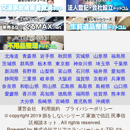
北海道
青森県
岩手県
秋田県
宮城県
山形県
福島県
茨城県
群馬県
栃木県
東京都
神奈川県
埼玉県
千葉県
新潟県
長野県
山梨県
富山県
石川県
福井県
愛知県
静岡県
三重県
岐阜県
大阪府
滋賀県
京都府
兵庫県
奈良県
和歌山県
岡山県
広島県
鳥取県
島根県
山口県
愛媛県
香川県
高知県
徳島県
福岡県
佐賀県
熊本県
大分県
長崎県
宮崎県
鹿児島県
沖縄県
運営会社
利用規約
プライバシーポリシー
© copyright 2019
損をしないシリーズ 家族で信託 民事信
託相談ネット
. All rights reserved.
Powered by
株式会社アリアクランソーシャル
TEL.03-