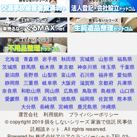
北海道
青森県
岩手県
秋田県
宮城県
山形県
福島県
茨城県
群馬県
栃木県
東京都
神奈川県
埼玉県
千葉県
新潟県
長野県
山梨県
富山県
石川県
福井県
愛知県
静岡県
三重県
岐阜県
大阪府
滋賀県
京都府
兵庫県
奈良県
和歌山県
岡山県
広島県
鳥取県
島根県
山口県
愛媛県
香川県
高知県
徳島県
福岡県
佐賀県
熊本県
大分県
長崎県
宮崎県
鹿児島県
沖縄県
運営会社
利用規約
プライバシーポリシー
© copyright 2019
損をしないシリーズ 家族で信託 民事信
託相談ネット
. All rights reserved.
Powered by
株式会社アリアクランソーシャル
TEL.03-