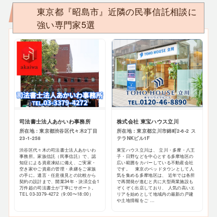
東京都『昭島市』近隣の民事信託相談に
強い専門家5選
司法書士法人あかいわ事務所
株式会社 東宝ハウス立川
所在地：東京都渋谷区代々木2丁目
所在地：東京都立川市錦町2-6-2 ス
23-1-258
テラNKビル1F
渋谷区代々木の司法書士法人あかいわ
東宝ハウス立川は、 立川・多摩・八王
事務所。家族信託（民事信託）で、認
子・日野などを中心とする多摩地区の
知症による資産凍結に備え、ご実家・
広い範囲をカバーしている不動産会社
空き家やご資産の管理・承継をご家族
です。 東京のベッドタウンとして人
の手に。遺言・任意後見との比較から
気を集める多摩地区は、 近年では各所
契約の設計まで、開業34年・決済立会1
で再開発が進むと共に大型商業施設も
万件超の司法書士が丁寧にサポート。
ぞくぞく出店しており、 人気の高いエ
TEL 03-3379-4272（9:00〜18:00）
リアを始めとして地域内の最新の戸建
や土地情報をご ...