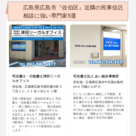
広島県広島市『佐伯区』近隣の民事信託
相談に強い専門家5選
司法書士・行政書士津田リーガ
司法書士法人 あい総合事務所
ルオフィス
所在地：広島県広島市中区東白島町
所在地：広島県広島市西区横川町２
20-8 川端ビル3F-C
丁目１１−１２ 佐々木ビル １階
亡くなった親から相続した不動産、名
義変更していますか？ 2024年4月1日
広島で家族信託・認知症対策なら 司法
から施行される 相続登記義務化に向け
書士・行政書士津田リーガルオフィス
て 「相続登記の義務化」が、2024年4
に 一度ご相談ください。 親が認知症
月1日から施行されます。 相続登記の義
になる前に、家族で「資産の守り方」
務化後には、期限までに手続きを行わ
を設計しませんか？ 資産凍結を防ぎ、
ない場合、最高で10万円の過料 ...
家族の想いをつなぐ。 広島市西区・横
川駅前の「津田リーガルオフィス」
が、 オーダーメイドの家族信託を設計
します。 ...