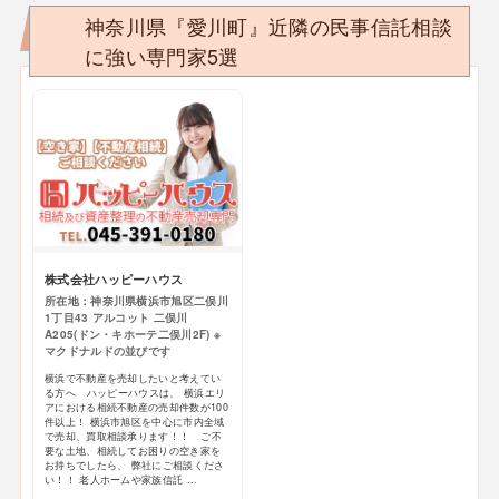
神奈川県『愛川町』近隣の民事信託相談
に強い専門家5選
株式会社ハッピーハウス
所在地：神奈川県横浜市旭区二俣川
1丁目43 アルコット 二俣川
A205(ドン・キホーテ二俣川2F) ※
マクドナルドの並びです
横浜で不動産を売却したいと考えてい
る方へ ハッピーハウスは、 横浜エリ
アにおける相続不動産の売却件数が100
件以上！ 横浜市旭区を中心に市内全域
で売却、買取相談承ります！！ ご不
要な土地、相続してお困りの空き家を
お持ちでしたら、 弊社にご相談くださ
い！！ 老人ホームや家族信託 ...