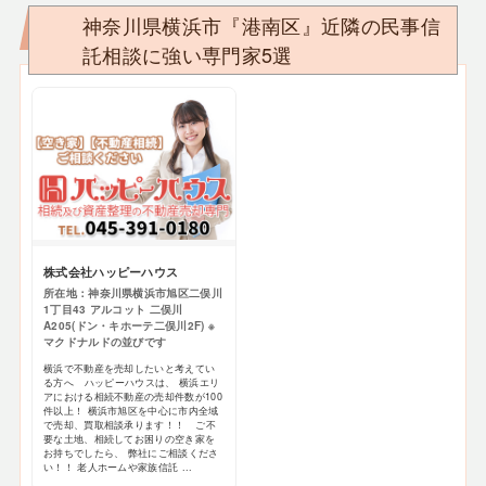
神奈川県横浜市『港南区』近隣の民事信
託相談に強い専門家5選
株式会社ハッピーハウス
所在地：神奈川県横浜市旭区二俣川
1丁目43 アルコット 二俣川
A205(ドン・キホーテ二俣川2F) ※
マクドナルドの並びです
横浜で不動産を売却したいと考えてい
る方へ ハッピーハウスは、 横浜エリ
アにおける相続不動産の売却件数が100
件以上！ 横浜市旭区を中心に市内全域
で売却、買取相談承ります！！ ご不
要な土地、相続してお困りの空き家を
お持ちでしたら、 弊社にご相談くださ
い！！ 老人ホームや家族信託 ...